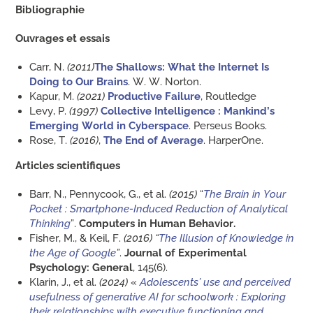
Bibliographie
Ouvrages et essais
Carr, N.
(2011)
The Shallows: What the Internet Is
Doing to Our Brains
. W. W. Norton.
Kapur, M.
(2021)
Productive Failure
, Routledge
Levy, P.
(1997)
Collective Intelligence : Mankind’s
Emerging World in Cyberspace
. Perseus Books.
Rose, T.
(2016)
,
The End of Average
. HarperOne.
Articles scientifiques
Barr, N., Pennycook, G., et al.
(2015)
“
The Brain in Your
Pocket : Smartphone-Induced Reduction of Analytical
Thinking
”.
Computers in Human Behavior.
Fisher, M., & Keil, F.
(2016)
“
The Illusion of Knowledge in
the Age of Google
”
.
Journal of Experimental
Psychology: General
, 145(6).
Klarin, J., et al.
(2024)
«
Adolescents’ use and perceived
usefulness of generative AI for schoolwork : Exploring
their relationships with executive functioning and