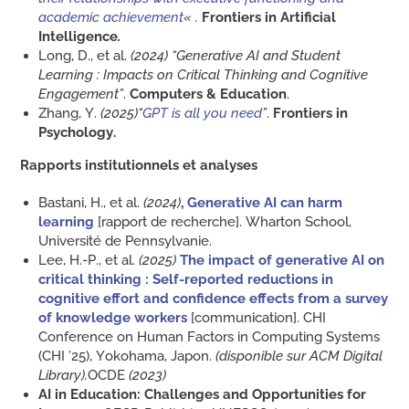
academic achievement
« .
Frontiers in Artificial
Intelligence
.
Long, D., et al.
(2024) “Generative AI and Student
Learning : Impacts on Critical Thinking and Cognitive
Engagement”
.
Computers & Education
.
Zhang, Y.
(2025)“
GPT is all you need
”
.
Frontiers in
Psychology.
Rapports institutionnels et analyses
Bastani, H., et al.
(2024)
,
Generative AI can harm
learning
[rapport de recherche]. Wharton School,
Université de Pennsylvanie.
Lee, H.-P., et al.
(2025)
The impact of generative AI on
critical thinking : Self-reported reductions in
cognitive effort and confidence effects from a survey
of knowledge workers
[communication]. CHI
Conference on Human Factors in Computing Systems
(CHI ’25), Yokohama, Japon.
(disponible sur ACM Digital
Library).
OCDE
(2023)
AI in Education: Challenges and Opportunities for