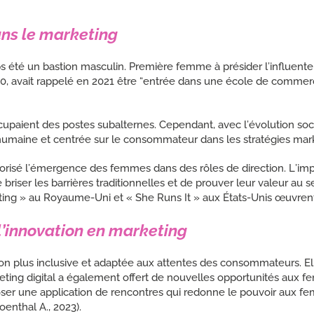
ans le marketing
 été un bastion masculin. Première femme à présider l’influente 
 40, avait rappelé en 2021 être “entrée dans une école de commerc
upaient des postes subalternes. Cependant, avec l’évolution soc
humaine et centrée sur le consommateur dans les stratégies mar
favorisé l’émergence des femmes dans des rôles de direction. L’
ser les barrières traditionnelles et de prouver leur valeur au sei
ing » au Royaume-Uni et « She Runs It » aux États-Unis œuvrent p
l’innovation en marketing
on plus inclusive et adaptée aux attentes des consommateurs. E
rketing digital a également offert de nouvelles opportunités au
poser une application de rencontres qui redonne le pouvoir aux fem
enthal A., 2023).