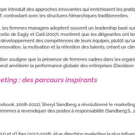
pe introduit des approches innovantes qui enrichissent les prat
f, contrastant avec les structures hiérarchiques traditionnelles.
), les femmes managers adoptent souvent un leadership basé sur la 
celle de Eagly et Carli (2007), montrent que les dirigeantes ont te
t le développement des compétences de leurs équipes, plutôt qu’un
innovation, la motivation et la rétention des talents, créant un clima
tion
souligne que la présence de femmes cadres dans les organi
peut améliorer la performance globale des entreprises (Davidson 
ting : des parcours inspirants
book, 2008-2022), Sheryl Sandberg a révolutionné le marketing dig
mmes à revendiquer des postes à responsabilité (Sandberg,S., 2
2) et d’Uber (2017-2018), élue directrice marketing la plus influ