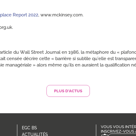
lace Report 2022
, www.mckinsey.com.
rg.uk.
article du Wall Street Journal en 1986, la métaphore du « plafond
t censée décrire cette « barrière si subtile qu’elle est transpare
ie managériale » alors même qu’ils en auraient la qualification n
PLUS D'ACTUS
VOUS VOUS INTÉR
EGC BS
INSCRIVEZ-VOUS 
ACTUALITÉS