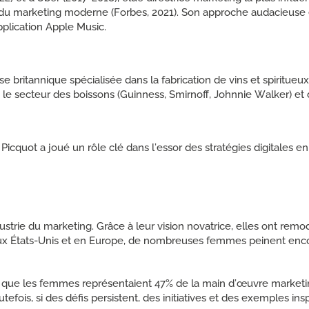
u marketing moderne (Forbes, 2021). Son approche audacieuse e
pplication Apple Music.
e britannique spécialisée dans la fabrication de vins et spiritue
 le secteur des boissons (Guinness, Smirnoff, Johnnie Walker) et 
 Picquot a joué un rôle clé dans l’essor des stratégies digitales
rie du marketing. Grâce à leur vision novatrice, elles ont remode
aux États-Unis et en Europe, de nombreuses femmes peinent encor
que les femmes représentaient 47% de la main d’œuvre marketin
ois, si des défis persistent, des initiatives et des exemples ins