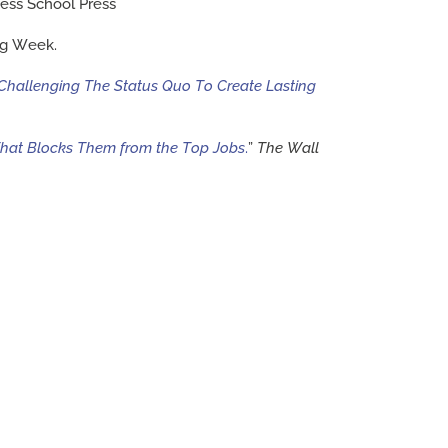
ess School Press
ng Week.
Challenging The Status Quo To Create Lasting
 That Blocks Them from the Top Jobs
.
”
The Wall