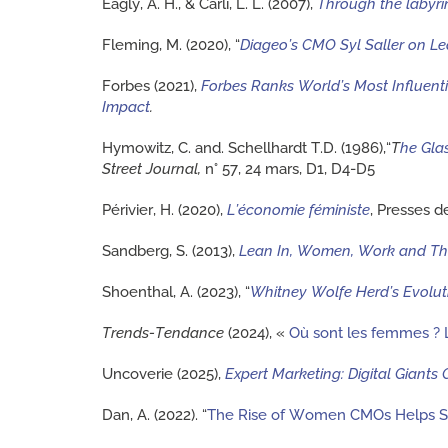
Eagly, A. H., & Carli, L. L. (2007),
Through the labyr
Fleming, M. (2020), “
Diageo’s CMO Syl Saller on Le
Forbes (2021),
Forbes Ranks World’s Most Influent
Impact
.
Hymowitz, C. and. Schellhardt T.D. (1986),“
T
he Gla
Street Journal,
n° 57, 24 mars, D1, D4-D5
Périvier, H. (2020),
L’économie féministe
, Presses d
Sandberg, S. (2013),
Lean In, Women, Work and The
Shoenthal, A. (2023), “
Whitney Wolfe Herd’s Evoluti
Trends-Tendance
(2024), «
Où sont les femmes ? La
Uncoverie (2025),
Expert Marketing: Digital Giants 
Dan, A. (2022). “
The Rise of Women CMOs Helps Sha