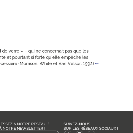
 de verre » – qui ne concernait pas que les
nte et pourtant si forte qu’elle empêche les
écessaire (Morrison, White et Van Velsor, 1992)
↩︎
ESSEZ À NOTRE RÉSEAU ?
SUIVEZ-NOUS
À NOTRE NEWSLETTER !
SUR LES RÉSEAUX SOCIAUX !