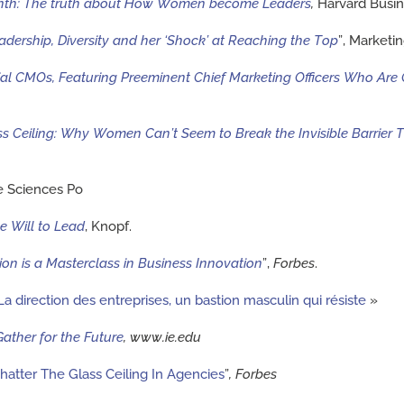
inth: The truth about How Women become
Leaders
,
Harvard Busin
adership, Diversity and her ‘Shock’ at Reaching the Top
”, Marketi
ial CMOs, Featuring Preeminent Chief
Marketing Officers Who Are 
ss Ceiling: Why Women Can’t Seem to Break the Invisible Barrier
e Sciences Po
 Will to Lead
, Knopf.
on is a Masterclass in Business Innovation
”,
Forbes
.
 direction des entreprises, un bastion masculin qui résiste
»
Gather for the Future
, www.ie.edu
tter The Glass Ceiling In Agencies
”
,
Forbes